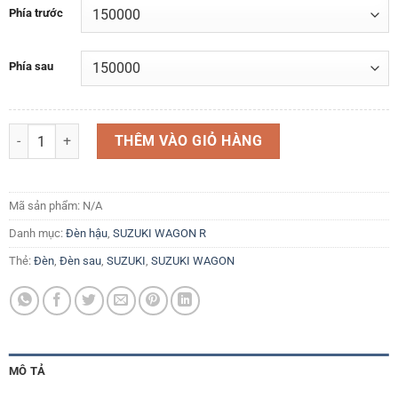
Phía trước
Phía sau
Đèn trần phía trước và sau Suzuki Wagon R+ 2001 - 2007 số lượng
THÊM VÀO GIỎ HÀNG
Mã sản phẩm:
N/A
Danh mục:
Đèn hậu
,
SUZUKI WAGON R
Thẻ:
Đèn
,
Đèn sau
,
SUZUKI
,
SUZUKI WAGON
MÔ TẢ