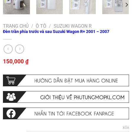
TRANG CHỦ
/
Ô TÔ
/
SUZUKI WAGON R
Đèn trần phía trước và sau Suzuki Wagon R+ 2001 – 2007
150,000
₫
XÓA