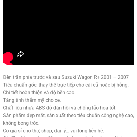
Đèn trần phía trước và sau Suzuki Wagon R+ 2001 – 2007
Tiêu chuẩn gốc, thay thế trực tiếp cho cái cũ hoặc bị hỏng.
Chi tiết hoàn thiện và độ bền cao.
Tăng tính thẩm mỹ cho xe.
Chất liệu nhựa ABS độ đàn hồi và chống lão hoá tốt.
Sản phẩm đẹp mắt, sản xuất theo tiêu chuẩn công nghệ cao,
không bong tróc.
Có giá sỉ cho thợ, shop, đại lý… vui lòng liên hệ.