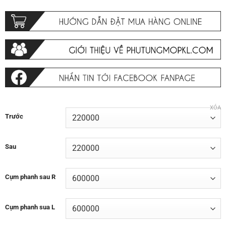
XÓA
Trước
Sau
Cụm phanh sau R
Cụm phanh sua L