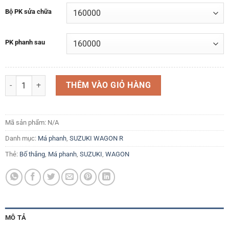
Bộ PK sửa chữa
PK phanh sau
Cụm phanh Má phanh trước sau Má thắng trước sau Suzuki Wagon R+
THÊM VÀO GIỎ HÀNG
Mã sản phẩm:
N/A
Danh mục:
Má phanh
,
SUZUKI WAGON R
Thẻ:
Bố thắng
,
Má phanh
,
SUZUKI
,
WAGON
MÔ TẢ