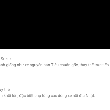
 Suzuki
nh giống như xe nguyên bản.Tiêu chuẩn gốc, thay thế trực tiếp 
y thế.
hối lớn, đặc biệt phụ tùng các dòng xe nội địa Nhật.