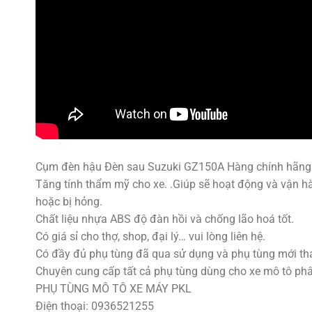
Cụm đèn hậu Đèn sau Suzuki GZ150A Hàng chính hãng
Tăng tính thẩm mỹ cho xe. .Giúp sẽ hoạt động và vận hà
hoặc bị hỏng.
Chất liệu nhựa ABS độ đàn hồi và chống lão hoá tốt.
Có giá sỉ cho thợ, shop, đại lý… vui lòng liên hệ.
Có đầy đủ phụ tùng đã qua sử dụng và phụ tùng mới tha
Chuyên cung cấp tất cả phụ tùng dùng cho xe mô tô phân k
PHỤ TÙNG MÔ TÔ XE MÁY PKL
Điện thoại: 0936521255