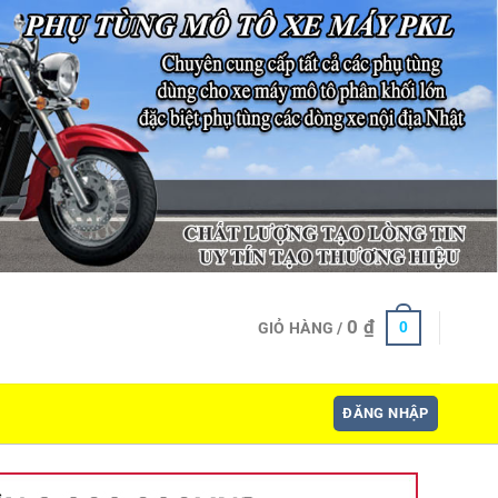
0
₫
0
GIỎ HÀNG /
ĐĂNG NHẬP