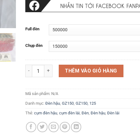
Full đèn
Chụp đèn
Cụm đèn hậu Đèn sau Suzuki GZ150A Hàng chính hãng Su
THÊM VÀO GIỎ HÀNG
Mã sản phẩm:
N/A
Danh mục:
Đèn hậu
,
GZ150
,
GZ150, 125
Thẻ:
cụm đèn hậu
,
cụm đèn lái
,
Đèn
,
Đèn hậu
,
Đèn lái