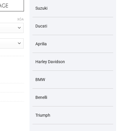
Suzuki
XÓA
Ducati
Aprilia
Harley Davidson
zuki số lượng
BMW
Benelli
Triumph