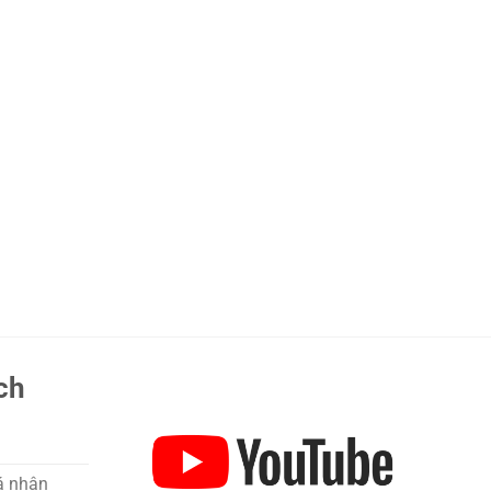
ch
á nhân