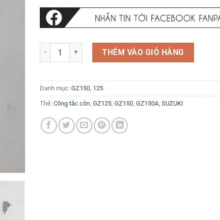
Công tắc ly hợp côn Khởi động máy Suzuki GZ150A 125HS 
THÊM VÀO GIỎ HÀNG
Danh mục:
GZ150, 125
Thẻ:
Công tắc côn
,
GZ125
,
GZ150
,
GZ150A
,
SUZUKI