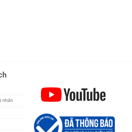
ch
á nhân