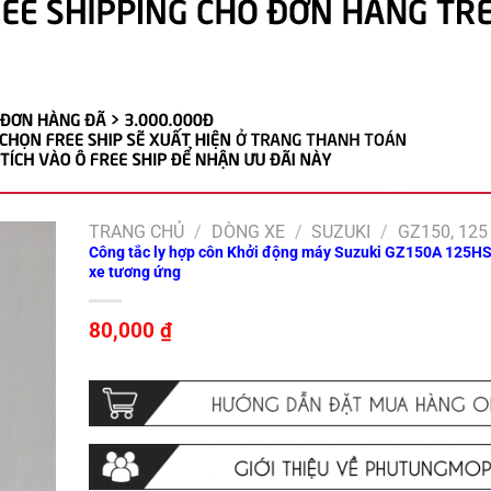
TRANG CHỦ
/
DÒNG XE
/
SUZUKI
/
GZ150, 125
Công tắc ly hợp côn Khởi động máy Suzuki GZ150A 125HS
xe tương ứng
80,000
₫