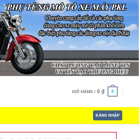
0
₫
0
GIỎ HÀNG /
ĐĂNG NHẬP