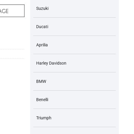
Suzuki
Ducati
và các dòng xe tương ứng số lượng
Aprilia
Harley Davidson
BMW
Benelli
Triumph