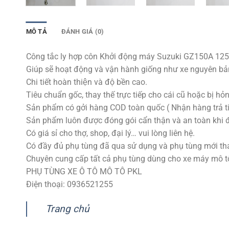
MÔ TẢ
ĐÁNH GIÁ (0)
Công tắc ly hợp côn Khởi động máy Suzuki GZ150A 125
Giúp sẽ hoạt động và vận hành giống như xe nguyên bả
Chi tiết hoàn thiện và độ bền cao.
Tiêu chuẩn gốc, thay thế trực tiếp cho cái cũ hoặc bị hỏn
Sản phẩm có gởi hàng COD toàn quốc ( Nhận hàng trả ti
Sản phẩm luôn được đóng gói cẩn thận và an toàn khi 
Có giá sỉ cho thợ, shop, đại lý… vui lòng liên hệ.
Có đầy đủ phụ tùng đã qua sử dụng và phụ tùng mới tha
Chuyên cung cấp tất cả phụ tùng dùng cho xe máy mô tô p
PHỤ TÙNG XE Ô TÔ MÔ TÔ PKL
Điện thoại: 0936521255
Trang chủ