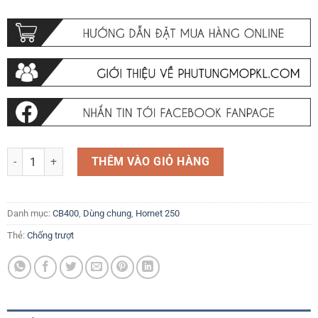
Chống trượt BXL 3M Thích hợp cho CBR600RR CBR1000RR CB400 CB1
THÊM VÀO GIỎ HÀNG
Danh mục:
CB400
,
Dùng chung
,
Hornet 250
Thẻ:
Chống trượt