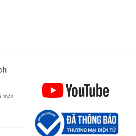
ch
á nhân