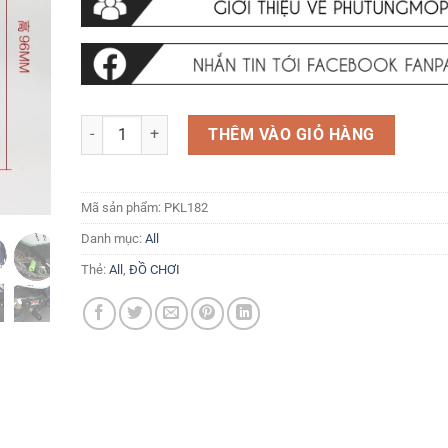
Chống đỗ tròn CB400, Hornet ... dài 96mm thường số lượn
THÊM VÀO GIỎ HÀNG
Mã sản phẩm:
PKL182
Danh mục:
All
Thẻ:
All
,
ĐỒ CHƠI