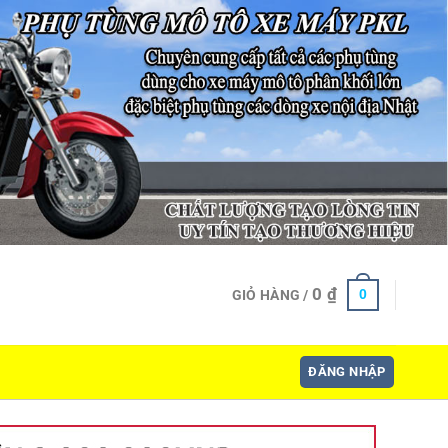
0
₫
0
GIỎ HÀNG /
ĐĂNG NHẬP