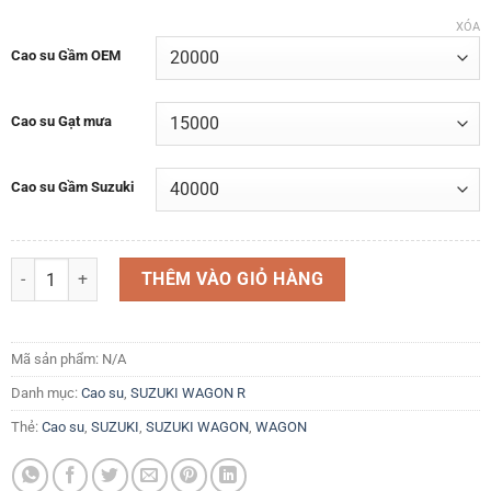
XÓA
Cao su Gầm OEM
Cao su Gạt mưa
Cao su Gầm Suzuki
Cao su Nắp đậy khoang lốp dự phòng Gầm xe Hộp số Vách ngăn khoa
THÊM VÀO GIỎ HÀNG
Mã sản phẩm:
N/A
Danh mục:
Cao su
,
SUZUKI WAGON R
Thẻ:
Cao su
,
SUZUKI
,
SUZUKI WAGON
,
WAGON