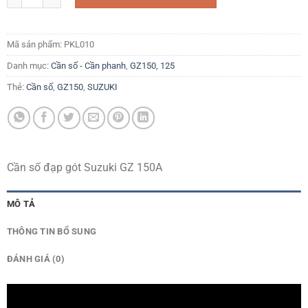
Mã sản phẩm:
PKL010
Danh mục:
Cần số - Cần phanh
,
GZ150, 125
Thẻ:
Cần số
,
GZ150
,
SUZUKI
Cần số đạp gót Suzuki GZ 150A
MÔ TẢ
THÔNG TIN BỔ SUNG
ĐÁNH GIÁ (0)