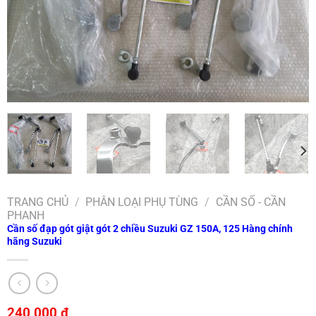
TRANG CHỦ
/
PHÂN LOẠI PHỤ TÙNG
/
CẦN SỐ - CẦN
PHANH
Cần số đạp gót giật gót 2 chiều Suzuki GZ 150A, 125 Hàng chính
hãng Suzuki
240,000
₫