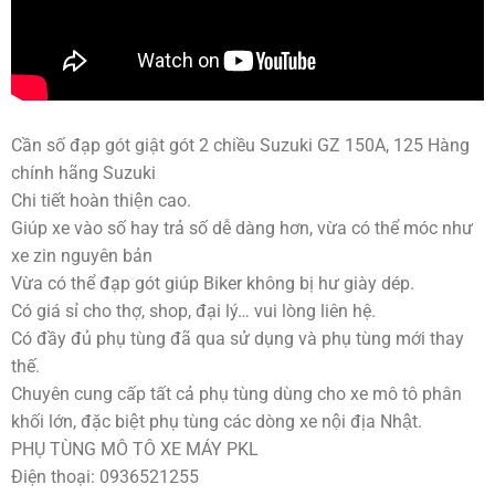
Cần số đạp gót giật gót 2 chiều Suzuki GZ 150A, 125 Hàng
chính hãng Suzuki
Chi tiết hoàn thiện cao.
Giúp xe vào số hay trả số dễ dàng hơn, vừa có thể móc như
xe zin nguyên bản
Vừa có thể đạp gót giúp Biker không bị hư giày dép.
Có giá sỉ cho thợ, shop, đại lý… vui lòng liên hệ.
Có đầy đủ phụ tùng đã qua sử dụng và phụ tùng mới thay
thế.
Chuyên cung cấp tất cả phụ tùng dùng cho xe mô tô phân
khối lớn, đặc biệt phụ tùng các dòng xe nội địa Nhật.
PHỤ TÙNG MÔ TÔ XE MÁY PKL
Điện thoại: 0936521255