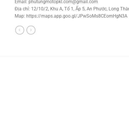
Email:
phutungmotopkl.com@gmail.com
Địa chỉ: 12/10/2, Khu A, Tổ 1, Ấp 5, An Phước, Long Thà
Map: https://maps.app.goo.gl/JPwSoMs8CEomHgN3A