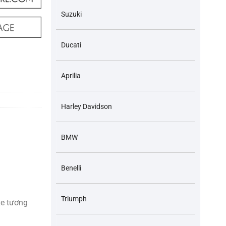
Suzuki
Ducati
7 Ô tô Xe máy Xe Mô tô PKL PKN Xe off-road và các dòng xe tương ứng
Aprilia
Harley Davidson
BMW
Benelli
Triumph
xe tương