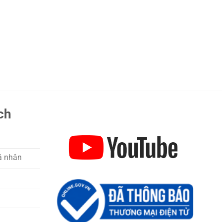
ch
á nhân