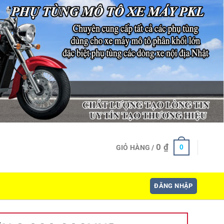
0
₫
0
GIỎ HÀNG /
ĐĂNG NHẬP