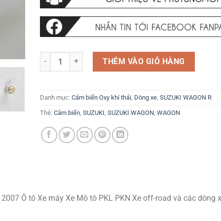
Cảm biến Công tắc quạt két nước Suzuki Wagon 2001 - 200
THÊM VÀO GIỎ HÀNG
Danh mục:
Cảm biến Oxy khí thải
,
Dòng xe
,
SUZUKI WAGON R
Thẻ:
Cảm biến
,
SUZUKI
,
SUZUKI WAGON
,
WAGON
2007 Ô tô Xe máy Xe Mô tô PKL PKN Xe off-road và các dòng 