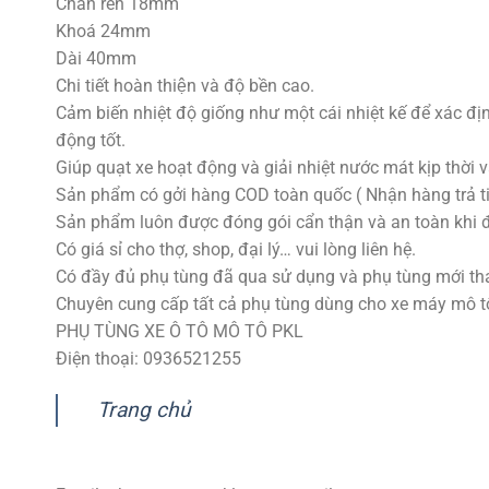
Chân ren 18mm
Khoá 24mm
Dài 40mm
Chi tiết hoàn thiện và độ bền cao.
Cảm biến nhiệt độ giống như một cái nhiệt kế để xác đị
động tốt.
Giúp quạt xe hoạt động và giải nhiệt nước mát kịp thời v
Sản phẩm có gởi hàng COD toàn quốc ( Nhận hàng trả ti
Sản phẩm luôn được đóng gói cẩn thận và an toàn khi 
Có giá sỉ cho thợ, shop, đại lý… vui lòng liên hệ.
Có đầy đủ phụ tùng đã qua sử dụng và phụ tùng mới tha
Chuyên cung cấp tất cả phụ tùng dùng cho xe máy mô tô p
PHỤ TÙNG XE Ô TÔ MÔ TÔ PKL
Điện thoại: 0936521255
Trang chủ