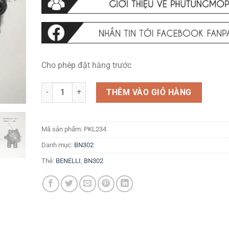
Cho phép đặt hàng trước
Bơm nước mát mới số lượng
THÊM VÀO GIỎ HÀNG
Mã sản phẩm:
PKL234
Danh mục:
BN302
Thẻ:
BENELLI
,
BN302