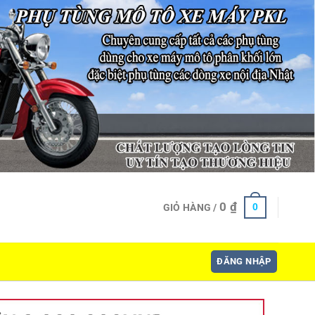
0
₫
0
GIỎ HÀNG /
ĐĂNG NHẬP