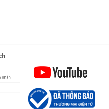
ch
á nhân