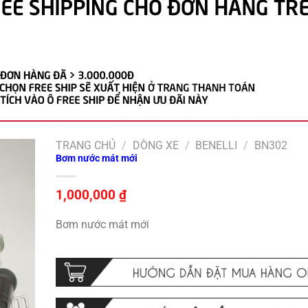
TRANG CHỦ
/
DÒNG XE
/
BENELLI
/
BN302
Bơm nước mát mới
1,000,000
₫
Bơm nước mát mới