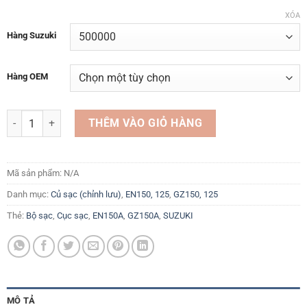
XÓA
Hàng Suzuki
Hàng OEM
Bộ sạc cục sạc Suzuki GZ150A GZ125HS EN150A 125 và các dòng xe 
THÊM VÀO GIỎ HÀNG
Mã sản phẩm:
N/A
Danh mục:
Củ sạc (chỉnh lưu)
,
EN150, 125
,
GZ150, 125
Thẻ:
Bộ sạc
,
Cục sạc
,
EN150A
,
GZ150A
,
SUZUKI
MÔ TẢ