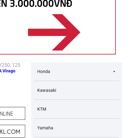
250, 125
A Virago
Honda
Kawasaki
KTM
Yamaha