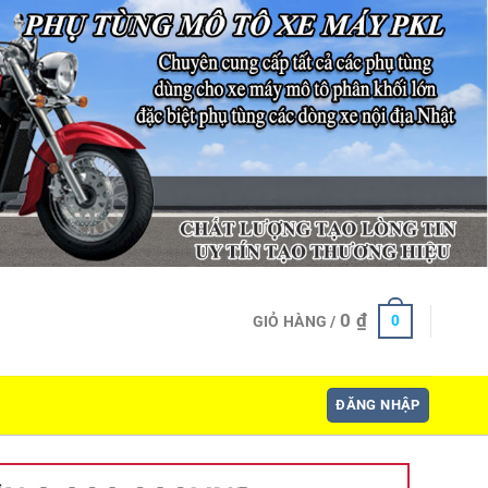
0
₫
0
GIỎ HÀNG /
ĐĂNG NHẬP