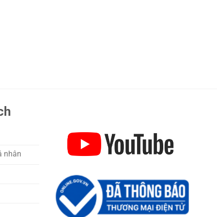
ch
á nhân