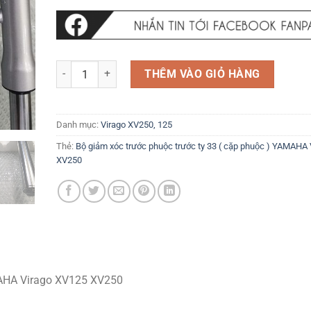
Bộ giảm xóc trước phuộc trước ty 33 ( cặp phuộc ) YAM
THÊM VÀO GIỎ HÀNG
Danh mục:
Virago XV250, 125
Thẻ:
Bộ giảm xóc trước phuộc trước ty 33 ( cặp phuộc ) YAMAHA
XV250
YAMAHA Virago XV125 XV250