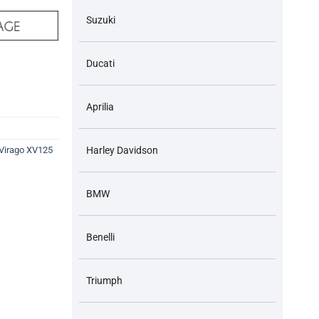
Suzuki
Ducati
AHA Virago XV125 XV250 số lượng
Aprilia
 Virago XV125
Harley Davidson
BMW
Benelli
Triumph