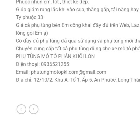
Phuộc nhún êm, tốt , thiết kế đẹp.
Giúp giảm rung lắc khi vào cua, thắng gấp, tải nặng hay 
Ty phuộc 33
Giá cả phụ tùng bên Em công khai đầy đủ trên Web, Laza
lòng gọi Em ạ)
Có đầy đủ phụ tùng đã qua sử dụng và phụ tùng mới tha
Chuyên cung cấp tất cả phụ tùng dùng cho xe mô tô phân k
PHỤ TÙNG MÔ TÔ PHÂN KHỐI LỚN
Điện thoại: 0936521255
Email:
phutungmotopkl.com@gmail.com
Địa chỉ: 12/10/2, Khu A, Tổ 1, Ấp 5, An Phước, Long Thà