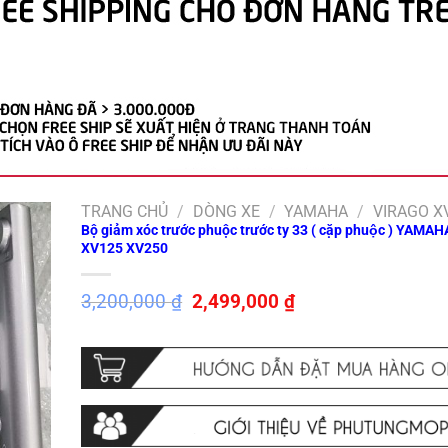
TRANG CHỦ
/
DÒNG XE
/
YAMAHA
/
VIRAGO XV
Bộ giảm xóc trước phuộc trước ty 33 ( cặp phuộc ) YAMAH
XV125 XV250
Giá
Giá
3,200,000
₫
2,499,000
₫
gốc
hiện
là:
tại
3,200,000 ₫.
là:
2,499,000 ₫.