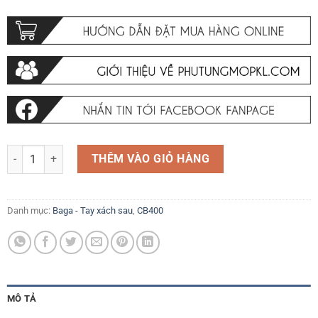
Baga sau Giá hành lý Honda CB400 SPF VS 92-98 số lượng
THÊM VÀO GIỎ HÀNG
Danh mục:
Baga - Tay xách sau
,
CB400
MÔ TẢ