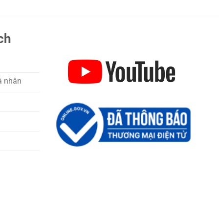
ch
á nhân