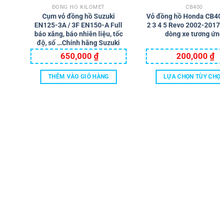
ĐỒNG HỒ KILOMET
CB400
Cụm vỏ đồng hồ Suzuki
Vỏ đồng hồ Honda CB4
EN125-3A / 3F EN150-A Full
2 3 4 5 Revo 2002-2017
báo xăng, báo nhiên liệu, tốc
dòng xe tương ứn
độ, số …Chính hãng Suzuki
650,000
₫
200,000
₫
THÊM VÀO GIỎ HÀNG
LỰA CHỌN TÙY CH
Sản
phẩm
này
có
nhiều
biến
thể.
Các
tùy
chọn
có
thể