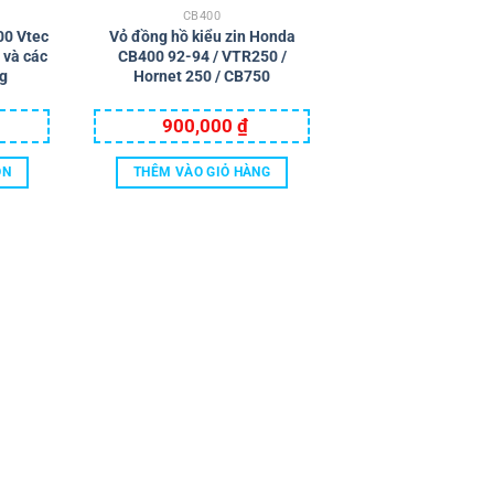
CB400
00 Vtec
Vỏ đồng hồ kiểu zin Honda
 và các
CB400 92-94 / VTR250 /
g
Hornet 250 / CB750
900,000
₫
ỌN
THÊM VÀO GIỎ HÀNG