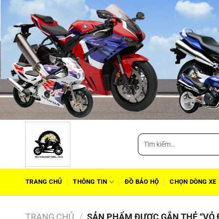
Tìm
kiếm:
TRANG CHỦ
THÔNG TIN
ĐỒ BẢO HỘ
CHỌN DÒNG XE
TRANG CHỦ
/
SẢN PHẨM ĐƯỢC GẮN THẺ “VỎ 