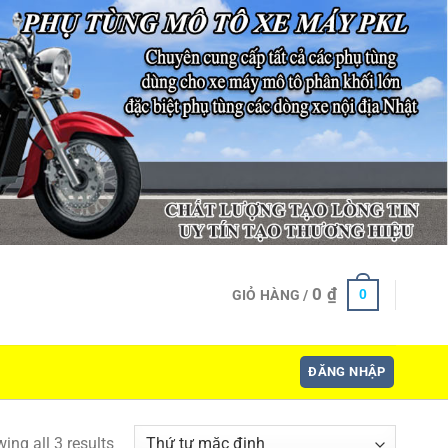
0
₫
0
GIỎ HÀNG /
ĐĂNG NHẬP
ing all 3 results