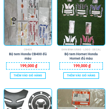
CB400
DÁN BÌNH XĂNG - LOGO - DECAL
Bộ tem Honda CB400 đủ
Bộ tem Hornet Honda
màu
Hornet đủ màu
199,000
₫
199,000
₫
THÊM VÀO GIỎ HÀNG
THÊM VÀO GIỎ HÀNG