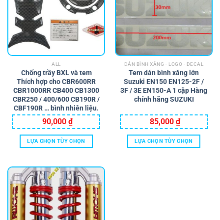
ALL
DÁN BÌNH XĂNG - LOGO - DECAL
Chống trầy BXL và tem
Tem dán bình xăng lớn
Thích hợp cho CBR600RR
Suzuki EN150 EN125-2F /
CBR1000RR CB400 CB1300
3F / 3E EN150-A 1 cặp Hàng
CBR250 / 400/600 CB190R /
chính hãng SUZUKI
CBF190R … bình nhiên liệu.
90,000
₫
85,000
₫
LỰA CHỌN TÙY CHỌN
LỰA CHỌN TÙY CHỌN
Sản
Sản
phẩm
phẩm
này
này
có
có
nhiều
nhiều
biến
biến
thể.
thể.