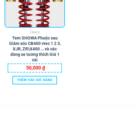
Các
Các
tùy
tùy
chọn
chọn
có
có
thể
thể
CB400
được
được
Tem SHOWA Phuộc sau
chọn
chọn
Giảm xóc CB400 vtec 1 2 3,
trên
trên
XJR, ZR\X400 … và các
trang
trang
dòng xe tương thích Giá 1
cái
sản
sản
phẩm
phẩm
50,000
₫
THÊM VÀO GIỎ HÀNG