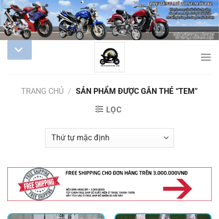
TRANG CHỦ
/
SẢN PHẨM ĐƯỢC GẮN THẺ “TEM”
LỌC