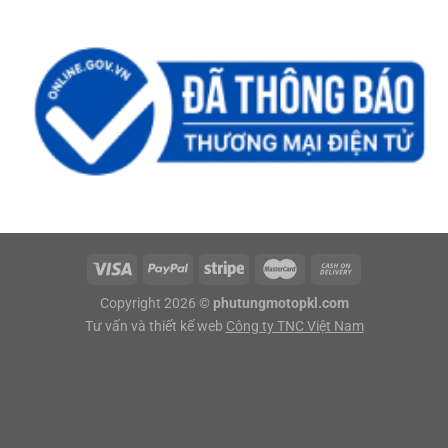
Copyright 2026 ©
phutungmotopkl.com
Tư vấn và thiết kế web
Công ty TNC Việt Nam