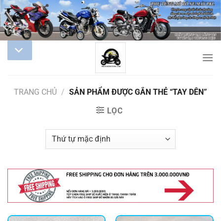
TRANG CHỦ
/
SẢN PHẨM ĐƯỢC GẮN THẺ “TAY DÊN”
LỌC