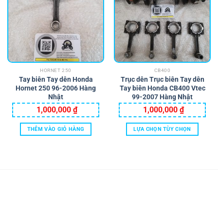
HORNET 250
CB400
Tay biên Tay dên Honda
Trục dên Trục biên Tay dên
Hornet 250 96-2006 Hàng
Tay biên Honda CB400 Vtec
Nhật
99-2007 Hàng Nhật
1,000,000
₫
1,000,000
₫
THÊM VÀO GIỎ HÀNG
LỰA CHỌN TÙY CHỌN
Sản
phẩm
này
có
nhiều
biến
thể.
Các