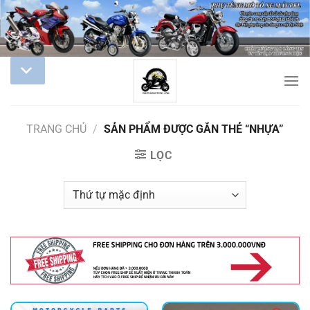
TRANG CHỦ
/
SẢN PHẨM ĐƯỢC GẮN THẺ “NHỰA”
LỌC