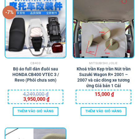
-7%
CB400
MITSUBISHI JOLIE
Bộ áo full dàn đuôi sau
Khoá trần Kẹp trần Nút trần
HONDA CB400 VTEC 3 /
Suzuki Wagon R+ 2001 –
Revo (Phôi chưa sơn)
2007 và các dòng xe tương
ứng Giá bán 1 Cái
4,249,000
₫
15,000
₫
Giá
Giá
3,950,000
₫
gốc
hiện
là:
tại
4,249,000 ₫.
là:
THÊM VÀO GIỎ HÀNG
THÊM VÀO GIỎ HÀNG
3,950,000 ₫.