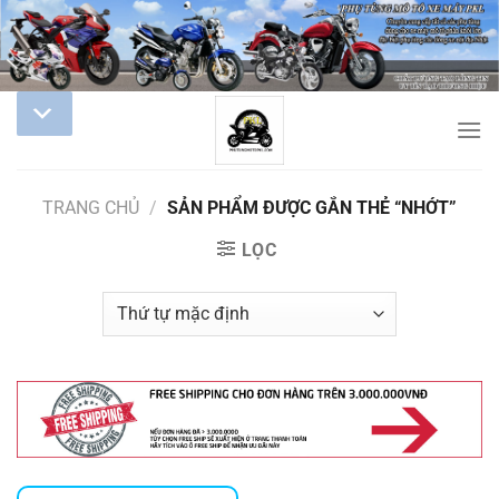
TRANG CHỦ
/
SẢN PHẨM ĐƯỢC GẮN THẺ “NHỚT”
LỌC