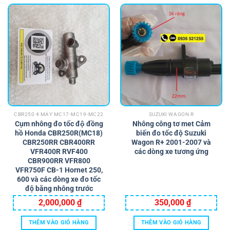
CBR250 4 MÁY MC17-MC19-MC22
SUZUKI WAGON R
Cụm nhông đo tốc độ đồng
Nhông công tơ met Cảm
hồ Honda CBR250R(MC18)
biến đo tốc độ Suzuki
CBR250RR CBR400RR
Wagon R+ 2001-2007 và
VFR400R RVF400
các dòng xe tương ứng
CBR900RR VFR800
VFR750F CB-1 Hornet 250,
600 và các dòng xe đo tốc
độ bằng nhông trước
2,000,000
₫
350,000
₫
THÊM VÀO GIỎ HÀNG
THÊM VÀO GIỎ HÀNG