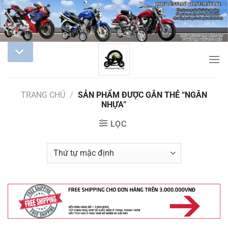
TRANG CHỦ
/
SẢN PHẨM ĐƯỢC GẮN THẺ “NGĂN
NHỰA”
LỌC