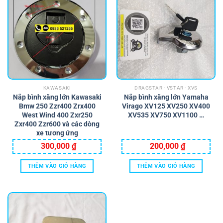
KAWASAKI
DRAGSTAR - VSTAR - XVS
Nắp bình xăng lớn Kawasaki
Nắp bình xăng lớn Yamaha
Bmw 250 Zzr400 Zrx400
Virago XV125 XV250 XV400
West Wind 400 Zxr250
XV535 XV750 XV1100 …
Zxr400 Zzr600 và các dòng
xe tương ứng
300,000
₫
200,000
₫
THÊM VÀO GIỎ HÀNG
THÊM VÀO GIỎ HÀNG