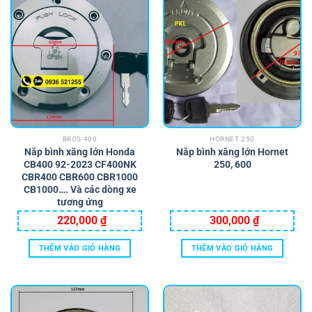
BROS 400
HORNET 250
Nắp bình xăng lớn Honda
Nắp bình xăng lớn Hornet
CB400 92-2023 CF400NK
250, 600
CBR400 CBR600 CBR1000
CB1000…. Và các dòng xe
tương ứng
220,000
₫
300,000
₫
THÊM VÀO GIỎ HÀNG
THÊM VÀO GIỎ HÀNG