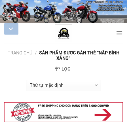
TRANG CHỦ
/
SẢN PHẨM ĐƯỢC GẮN THẺ “NẮP BÌNH
XĂNG”
LỌC