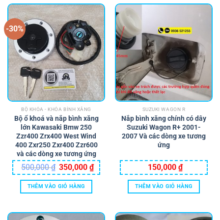
-30%
BỘ KHÓA - KHÓA BÌNH XĂNG
SUZUKI WAGON R
Bộ ổ khoá và nắp bình xăng
Nắp bình xăng chính có dây
lớn Kawasaki Bmw 250
Suzuki Wagon R+ 2001-
Zzr400 Zrx400 West Wind
2007 Và các dòng xe tương
400 Zxr250 Zxr400 Zzr600
ứng
và các dòng xe tương ứng
Giá
Giá
500,000
₫
350,000
₫
150,000
₫
gốc
hiện
là:
tại
500,000 ₫.
là:
THÊM VÀO GIỎ HÀNG
THÊM VÀO GIỎ HÀNG
350,000 ₫.