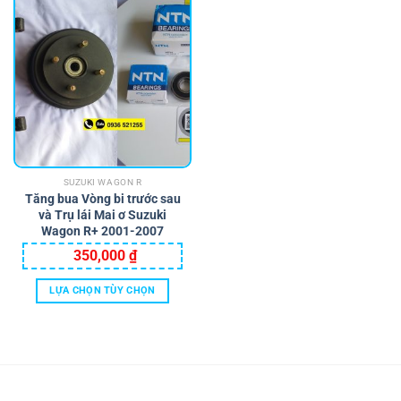
SUZUKI WAGON R
Tăng bua Vòng bi trước sau
và Trụ lái Mai ơ Suzuki
Wagon R+ 2001-2007
350,000
₫
LỰA CHỌN TÙY CHỌN
Sản
phẩm
này
có
nhiều