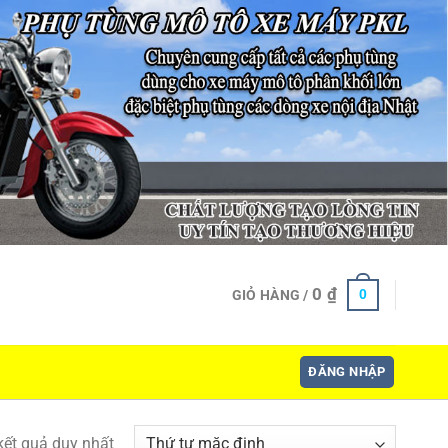
0
₫
0
GIỎ HÀNG /
ĐĂNG NHẬP
 kết quả duy nhất