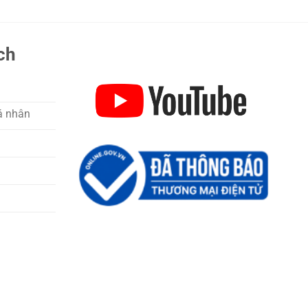
ch
á nhân