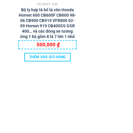
HORNET 600
Bộ ly hợp lá bố lá côn Honda
Hornet 600 CB600F CB600 98-
06 CB900 CB919 VFR800 02-
09 Hornet 919 CB400SS GSR
400… và các dòng xe tương
ứng 1 bộ gồm 8 lá 7 lớn 1 nhỏ
500,000
₫
THÊM VÀO GIỎ HÀNG