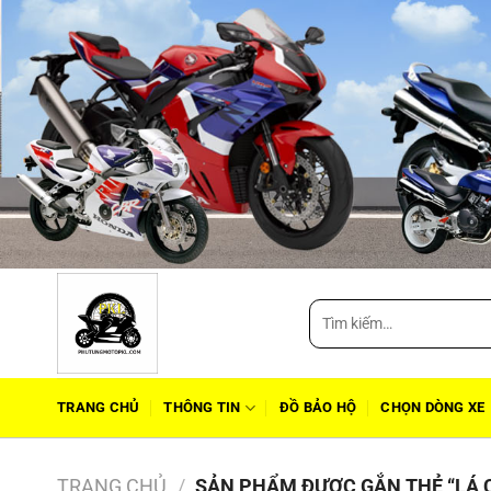
Tìm
kiếm:
TRANG CHỦ
THÔNG TIN
ĐỒ BẢO HỘ
CHỌN DÒNG XE
TRANG CHỦ
/
SẢN PHẨM ĐƯỢC GẮN THẺ “LÁ C