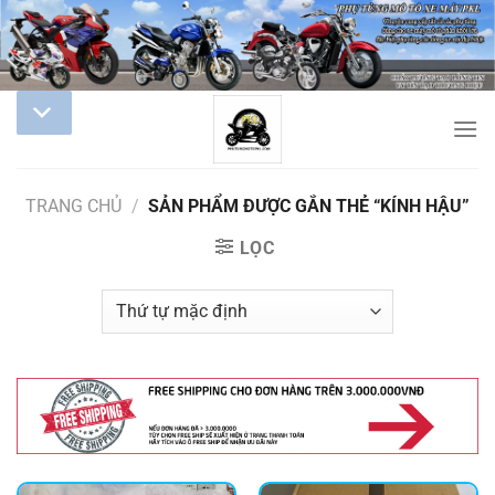
TRANG CHỦ
/
SẢN PHẨM ĐƯỢC GẮN THẺ “KÍNH HẬU”
LỌC