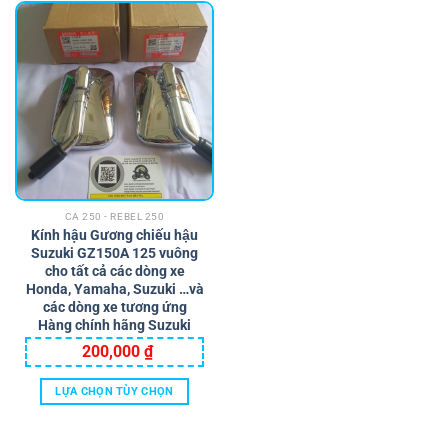
này
có
nhiều
biến
thể.
Các
tùy
chọn
có
thể
CA 250 - REBEL 250
được
Kính hậu Gương chiếu hậu
chọn
Suzuki GZ150A 125 vuông
trên
cho tất cả các dòng xe
trang
Honda, Yamaha, Suzuki …và
các dòng xe tương ứng
sản
Hàng chính hãng Suzuki
phẩm
200,000
₫
LỰA CHỌN TÙY CHỌN
Sản
phẩm