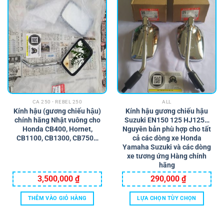
CA 250 - REBEL 250
ALL
Kính hậu (gương chiếu hậu)
Kính hậu gương chiếu hậu
chính hãng Nhật vuông cho
Suzuki EN150 125 HJ125…
Honda CB400, Hornet,
Nguyên bản phù hợp cho tất
CB1100, CB1300, CB750…
cả các dòng xe Honda
Yamaha Suzuki và các dòng
xe tương ứng Hàng chính
hãng
3,500,000
₫
290,000
₫
THÊM VÀO GIỎ HÀNG
LỰA CHỌN TÙY CHỌN
Sản
phẩm