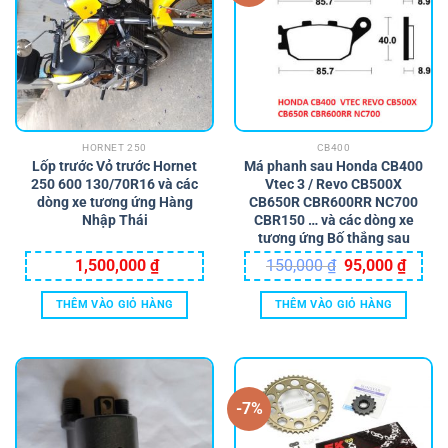
HORNET 250
CB400
Lốp trước Vỏ trước Hornet
Má phanh sau Honda CB400
250 600 130/70R16 và các
Vtec 3 / Revo CB500X
dòng xe tương ứng Hàng
CB650R CBR600RR NC700
Nhập Thái
CBR150 … và các dòng xe
tương ứng Bố thắng sau
Giá
Giá
1,500,000
₫
150,000
₫
95,000
₫
gốc
hiện
là:
tại
150,000 ₫.
là:
THÊM VÀO GIỎ HÀNG
THÊM VÀO GIỎ HÀNG
95,000
-7%