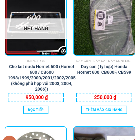
HẾT HÀNG
HORNET 600
DÂY CÔN - DÂY GA - DÂY CONTERMET - DÂY DẦU PHANH - DÂY LE GIÓ - DÂY PHANH
Che két nước Hornet 600 (Hornet
Dây côn ( ly hợp) Honda
600 / CB600
Hornet 600, CB600F, CB599
1998/1999/2000/2001/2002/2005
(không phù hợp với 2003, 2004,
2006))
950,000
₫
250,000
₫
ĐỌC TIẾP
THÊM VÀO GIỎ HÀNG