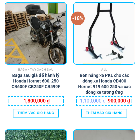
-18%
BAGA - TAY XÁCH SAU
ALL
Baga sau giá để hành lý
Ben nâng xe PKL cho các
Honda Hornet 600, 250
dòng xe Honda CB400
CB600F CB250F CB599F
Hornet 919 600 250 và các
dòng xe tương ứng
Giá
Giá
1,800,000
₫
1,100,000
₫
900,000
₫
gốc
hiện
là:
tại
1,100,000 ₫.
là:
THÊM VÀO GIỎ HÀNG
THÊM VÀO GIỎ HÀNG
900,