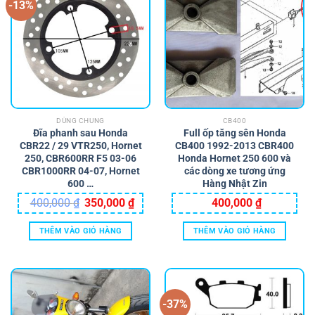
-13%
DÙNG CHUNG
CB400
Đĩa phanh sau Honda
Full ốp tăng sên Honda
CBR22 / 29 VTR250, Hornet
CB400 1992-2013 CBR400
250, CBR600RR F5 03-06
Honda Hornet 250 600 và
CBR1000RR 04-07, Hornet
các dòng xe tương ứng
600 …
Hàng Nhật Zin
Giá
Giá
400,000
₫
350,000
₫
400,000
₫
gốc
hiện
là:
tại
400,000 ₫.
là:
THÊM VÀO GIỎ HÀNG
THÊM VÀO GIỎ HÀNG
350,000 ₫.
-37%