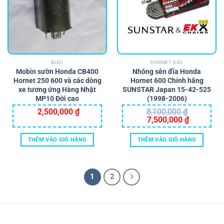
BUGI
HORNET 600
Mobin sườn Honda CB400
Nhông sên đĩa Honda
Hornet 250 600 và các dòng
Hornet 600 Chính hãng
xe tương ứng Hàng Nhật
SUNSTAR Japan 15-42-525
MP10 Đời cao
(1998-2006)
2,500,000
₫
8,100,000
₫
Giá
Giá
7,500,000
₫
gốc
hiện
là:
tại
8,100,000 ₫.
là:
THÊM VÀO GIỎ HÀNG
THÊM VÀO GIỎ HÀNG
7,500,000 ₫
1
2