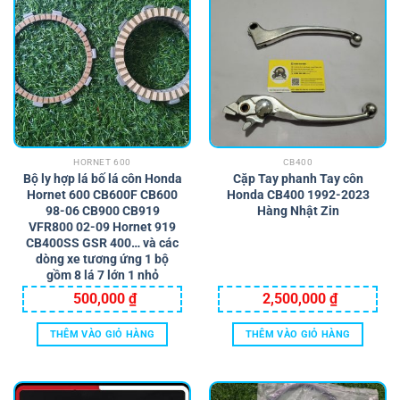
HORNET 600
CB400
Bộ ly hợp lá bố lá côn Honda
Cặp Tay phanh Tay côn
Hornet 600 CB600F CB600
Honda CB400 1992-2023
98-06 CB900 CB919
Hàng Nhật Zin
VFR800 02-09 Hornet 919
CB400SS GSR 400… và các
dòng xe tương ứng 1 bộ
gồm 8 lá 7 lớn 1 nhỏ
500,000
₫
2,500,000
₫
THÊM VÀO GIỎ HÀNG
THÊM VÀO GIỎ HÀNG