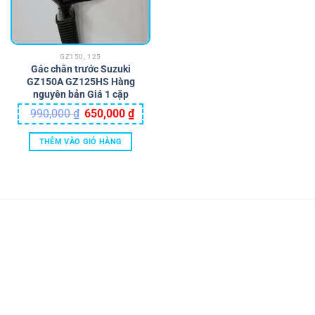
tùy
chọn
có
thể
GZ150, 125
được
Gác chân trước Suzuki
chọn
GZ150A GZ125HS Hàng
trên
nguyên bản Giá 1 cặp
trang
Giá
Giá
990,000
₫
650,000
₫
sản
gốc
hiện
là:
tại
phẩm
990,000 ₫.
là:
THÊM VÀO GIỎ HÀNG
650,000 ₫.