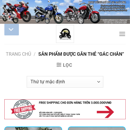
TRANG CHỦ
/
SẢN PHẨM ĐƯỢC GẮN THẺ “GÁC CHÂN”
LỌC