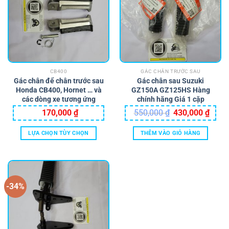
CB400
GÁC CHÂN TRƯỚC SAU
Gác chân để chân trước sau
Gác chân sau Suzuki
Honda CB400, Hornet … và
GZ150A GZ125HS Hàng
các dòng xe tương ứng
chính hãng Giá 1 cặp
Giá
Giá
170,000
₫
550,000
₫
430,000
₫
gốc
hiện
là:
tại
550,000 ₫.
là:
LỰA CHỌN TÙY CHỌN
THÊM VÀO GIỎ HÀNG
430,0
Sản
phẩm
này
có
-34%
nhiều
biến
thể.
Các