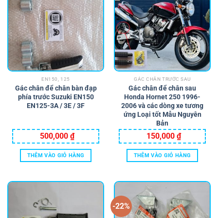
EN150, 125
GÁC CHÂN TRƯỚC SAU
Gác chân để chân bàn đạp
Gác chân để chân sau
phía trước Suzuki EN150
Honda Hornet 250 1996-
EN125-3A / 3E / 3F
2006 và các dòng xe tương
ứng Loại tốt Mẫu Nguyên
Bản
500,000
₫
150,000
₫
THÊM VÀO GIỎ HÀNG
THÊM VÀO GIỎ HÀNG
-22%