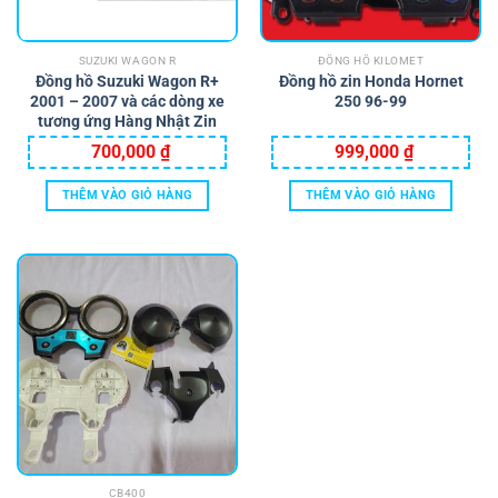
có
thể
SUZUKI WAGON R
ĐỒNG HỒ KILOMET
được
Đồng hồ Suzuki Wagon R+
Đồng hồ zin Honda Hornet
chọn
2001 – 2007 và các dòng xe
250 96-99
trên
tương ứng Hàng Nhật Zin
trang
700,000
₫
999,000
₫
sản
phẩm
THÊM VÀO GIỎ HÀNG
THÊM VÀO GIỎ HÀNG
CB400