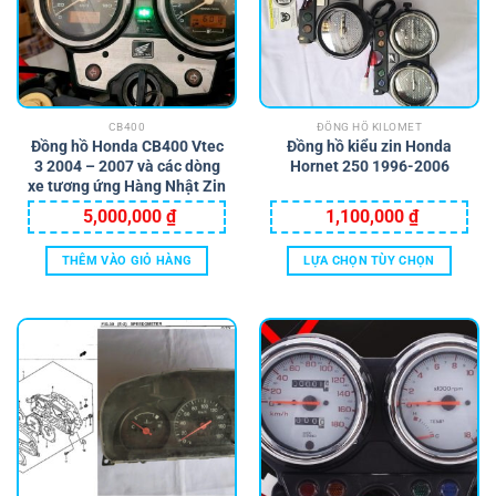
CB400
ĐỒNG HỒ KILOMET
Đồng hồ Honda CB400 Vtec
Đồng hồ kiểu zin Honda
3 2004 – 2007 và các dòng
Hornet 250 1996-2006
xe tương ứng Hàng Nhật Zin
5,000,000
₫
1,100,000
₫
THÊM VÀO GIỎ HÀNG
LỰA CHỌN TÙY CHỌN
Sản
phẩm
này
có
nhiều
biến
thể.
Các
tùy
chọn