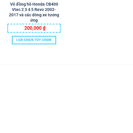
Vỏ đồng hồ Honda CB400
Vtec 2 3 4 5 Revo 2002-
2017 và các dòng xe tương
ứng
200,000
₫
LỰA CHỌN TÙY CHỌN
Sản
phẩm
này
có
nhiều
biến
thể.
Các
tùy
chọn
có
thể
được
chọn