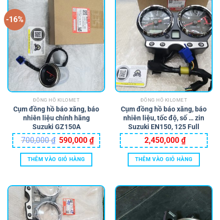
-16%
ĐỒNG HỒ KILOMET
ĐỒNG HỒ KILOMET
Cụm đồng hồ báo xăng, báo
Cụm đồng hồ báo xăng, báo
nhiên liệu chính hãng
nhiên liệu, tốc độ, số … zin
Suzuki GZ150A
Suzuki EN150, 125 Full
Giá
Giá
700,000
₫
590,000
₫
2,450,000
₫
gốc
hiện
là:
tại
700,000 ₫.
là:
THÊM VÀO GIỎ HÀNG
THÊM VÀO GIỎ HÀNG
590,000 ₫.