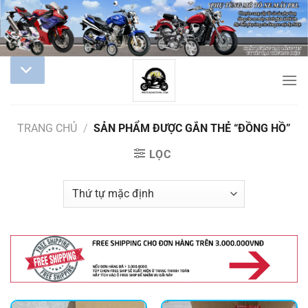
TRANG CHỦ
/
SẢN PHẨM ĐƯỢC GẮN THẺ “ĐỒNG HỒ”
LỌC