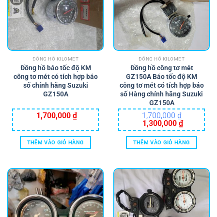
ĐỒNG HỒ KILOMET
ĐỒNG HỒ KILOMET
Đồng hồ báo tốc độ KM
Đồng hồ công tơ mét
công tơ mét có tích hợp báo
GZ150A Báo tốc độ KM
số chính hãng Suzuki
công tơ mét có tích hợp báo
GZ150A
số Hàng chính hãng Suzuki
GZ150A
1,700,000
₫
1,700,000
₫
Giá
Giá
1,300,000
₫
gốc
hiện
là:
tại
1,700,000 ₫.
là:
THÊM VÀO GIỎ HÀNG
THÊM VÀO GIỎ HÀNG
1,300,000 ₫