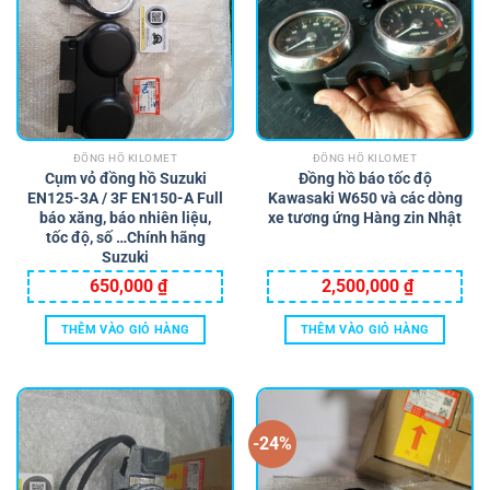
ĐỒNG HỒ KILOMET
ĐỒNG HỒ KILOMET
Cụm vỏ đồng hồ Suzuki
Đồng hồ báo tốc độ
EN125-3A / 3F EN150-A Full
Kawasaki W650 và các dòng
báo xăng, báo nhiên liệu,
xe tương ứng Hàng zin Nhật
tốc độ, số …Chính hãng
Suzuki
650,000
₫
2,500,000
₫
THÊM VÀO GIỎ HÀNG
THÊM VÀO GIỎ HÀNG
-24%