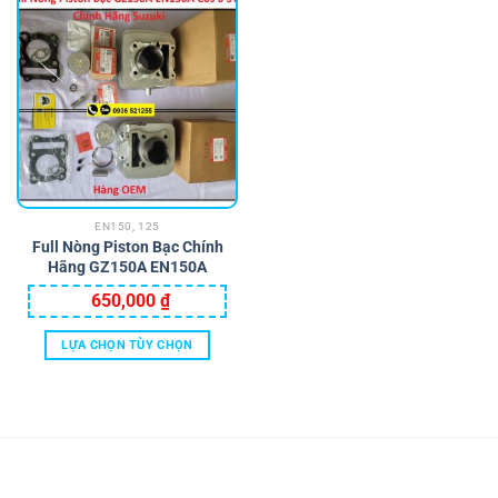
EN150, 125
Full Nòng Piston Bạc Chính
Hãng GZ150A EN150A
650,000
₫
LỰA CHỌN TÙY CHỌN
Sản
phẩm
này
có
nhiều
biến