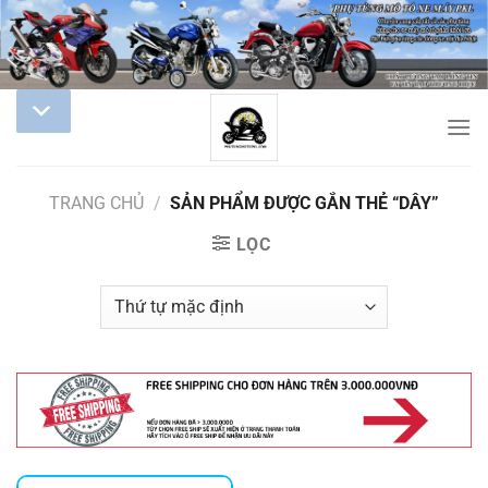
TRANG CHỦ
/
SẢN PHẨM ĐƯỢC GẮN THẺ “DÂY”
LỌC