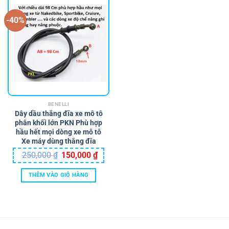
-40%
BENELLI
Dây dầu thắng đĩa xe mô tô
phân khối lớn PKN Phù hợp
hầu hết mọi dòng xe mô tô
Xe máy dùng thắng đĩa
Giá
Giá
250,000
₫
150,000
₫
gốc
hiện
là:
tại
250,000 ₫.
là:
THÊM VÀO GIỎ HÀNG
150,000 ₫.