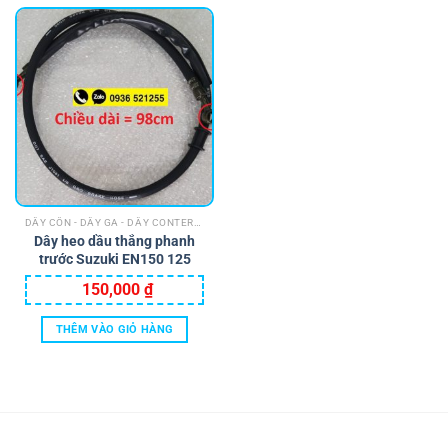
DÂY CÔN - DÂY GA - DÂY CONTERMET - DÂY DẦU PHANH - DÂY LE GIÓ - DÂY PHANH
Dây heo dầu thắng phanh
trước Suzuki EN150 125
150,000
₫
THÊM VÀO GIỎ HÀNG