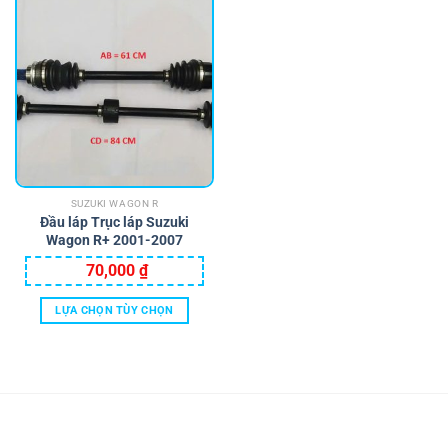
SUZUKI WAGON R
Đầu láp Trục láp Suzuki
Wagon R+ 2001-2007
70,000
₫
LỰA CHỌN TÙY CHỌN
Sản
phẩm
này
có
nhiều
biến