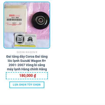
SUZUKI WAGON R
Đai tăng dây Coroa Đai tăng
lóc lạnh Suzuki Wagon R+
2001-2007 Vòng bi căng
máy lạnh Hàng chính Hãng
180,000
₫
LỰA CHỌN TÙY CHỌN
Sản
phẩm
này
có