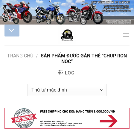
TRANG CHỦ
/
SẢN PHẨM ĐƯỢC GẮN THẺ “CHỤP RON
NÓC”
LỌC