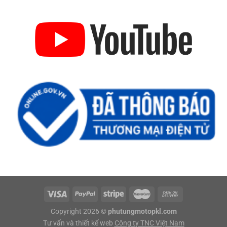
Copyright 2026 ©
phutungmotopkl.com
Tư vấn và thiết kế web
Công ty TNC Việt Nam