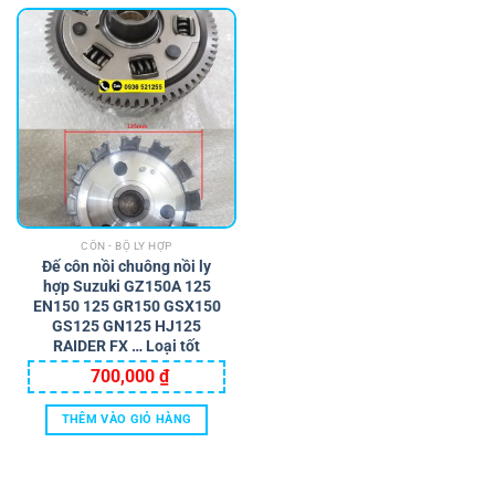
CÔN - BỘ LY HỢP
Đế côn nồi chuông nồi ly
hợp Suzuki GZ150A 125
EN150 125 GR150 GSX150
GS125 GN125 HJ125
RAIDER FX … Loại tốt
700,000
₫
THÊM VÀO GIỎ HÀNG