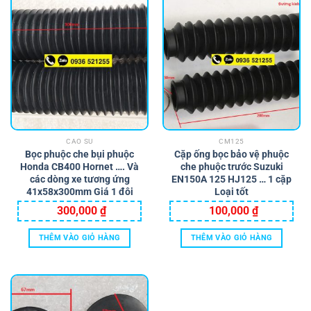
CAO SU
CM125
Bọc phuộc che bụi phuộc
Cặp ống bọc bảo vệ phuộc
Honda CB400 Hornet …. Và
che phuộc trước Suzuki
các dòng xe tương ứng
EN150A 125 HJ125 … 1 cặp
41x58x300mm Giá 1 đôi
Loại tốt
300,000
₫
100,000
₫
THÊM VÀO GIỎ HÀNG
THÊM VÀO GIỎ HÀNG