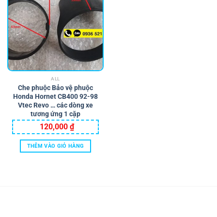
ALL
Che phuộc Bảo vệ phuộc
Honda Hornet CB400 92-98
Vtec Revo … các dòng xe
tương ứng 1 cặp
120,000
₫
THÊM VÀO GIỎ HÀNG