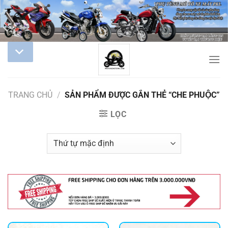
TRANG CHỦ
/
SẢN PHẨM ĐƯỢC GẮN THẺ “CHE PHUỘC”
LỌC