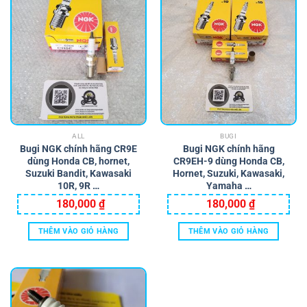
có
nhiều
biến
thể.
Các
tùy
chọn
có
thể
ALL
BUGI
được
Bugi NGK chính hãng CR9E
Bugi NGK chính hãng
chọn
dùng Honda CB, hornet,
CR9EH-9 dùng Honda CB,
trên
Suzuki Bandit, Kawasaki
Hornet, Suzuki, Kawasaki,
trang
10R, 9R …
Yamaha …
sản
180,000
₫
180,000
₫
phẩm
THÊM VÀO GIỎ HÀNG
THÊM VÀO GIỎ HÀNG