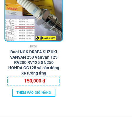
BUGI
Bugi NGK DR8EA SUZUKI
VANVAN 250 VanVan 125
RV200 RV125 GN250
HONDA GG125 và các dòng
xe tương ứng
150,000
₫
THÊM VÀO GIỎ HÀNG