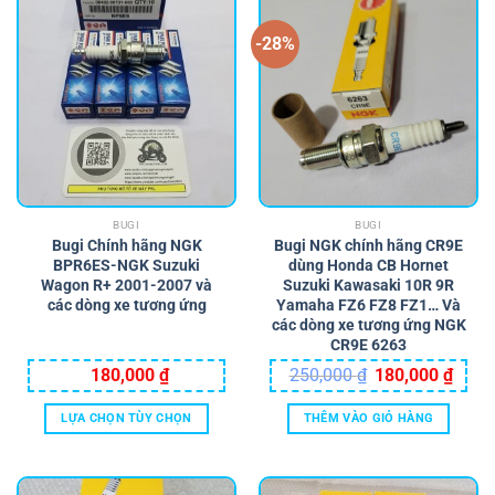
-28%
BUGI
BUGI
Bugi Chính hãng NGK
Bugi NGK chính hãng CR9E
BPR6ES-NGK Suzuki
dùng Honda CB Hornet
Wagon R+ 2001-2007 và
Suzuki Kawasaki 10R 9R
các dòng xe tương ứng
Yamaha FZ6 FZ8 FZ1… Và
các dòng xe tương ứng NGK
CR9E 6263
Giá
Giá
180,000
₫
250,000
₫
180,000
₫
gốc
hiện
là:
tại
250,000 ₫.
là:
LỰA CHỌN TÙY CHỌN
THÊM VÀO GIỎ HÀNG
180,0
Sản
phẩm
này