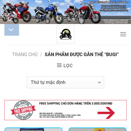
TRANG CHỦ
/
SẢN PHẨM ĐƯỢC GẮN THẺ “BUGI”
LỌC