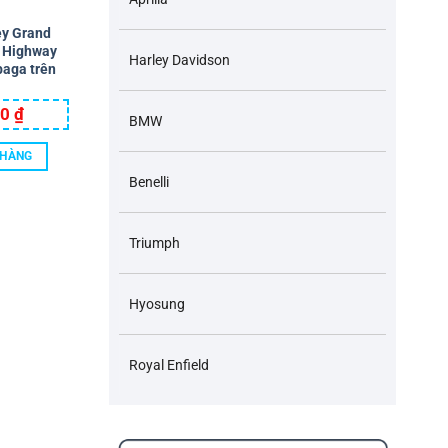
ey Grand
g Highway
Harley Davidson
 baga trên
00
₫
BMW
 HÀNG
Benelli
Triumph
Hyosung
Royal Enfield