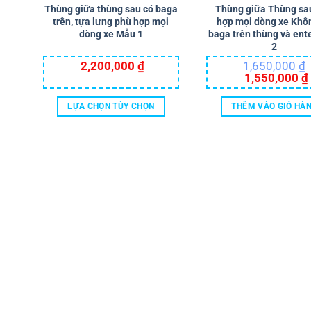
Thùng giữa thùng sau có baga
Thùng giữa Thùng sa
trên, tựa lưng phù hợp mọi
hợp mọi dòng xe Khô
dòng xe Mẫu 1
baga trên thùng và en
2
2,200,000
₫
1,650,000
₫
Giá
1,550,000
₫
gốc
là:
1,650,000 ₫.
l
LỰA CHỌN TÙY CHỌN
THÊM VÀO GIỎ HÀ
Sản
phẩm
này
có
nhiều
biến
thể.
Các
tùy
chọn
có
thể