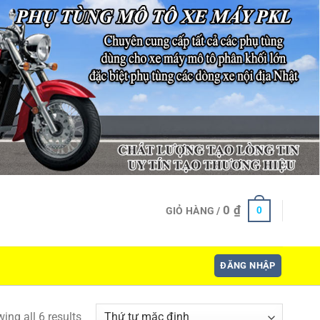
0
₫
0
GIỎ HÀNG /
ĐĂNG NHẬP
ing all 6 results