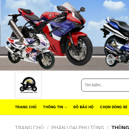
Tìm
kiếm:
TRANG CHỦ
THÔNG TIN
ĐỒ BẢO HỘ
CHỌN DÒNG XE
TRANG CHỦ
/
PHÂN LOẠI PHỤ TÙNG
/
THÙNG