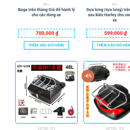
ALL
ALL
Baga trên thùng Giá để hành lý
Dựa lưng (tựa lưng) trê
cho các dòng xe
sau kiểu Harley cho cá
xe
700,000
₫
599,000
₫
THÊM VÀO GIỎ HÀNG
THÊM VÀO GIỎ HÀ
-6%
GZ150, 125
GZ150, 125