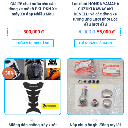
Giá để chai nước cho các
Lọc nhớt HONDA YAMAHA
dòng xe mô tô PKL PKN Xe
SUZUKI KAWASAKI
máy Xe đạp Nhiều Màu
BENELLI và các dòng xe
tương ứng Lượt nhớt Lọc
dầu lướt dầu
Giá
Giá
300,000
₫
90,000
₫
55,000
₫
gốc
hiện
là:
tại
90,000 ₫.
là:
THÊM VÀO GIỎ HÀNG
THÊM VÀO GIỎ HÀNG
55,000 
-30%
ALL
ALL
Miếng dán chống trầy xướt
Nắp chụp ốc ghi đông tay lái