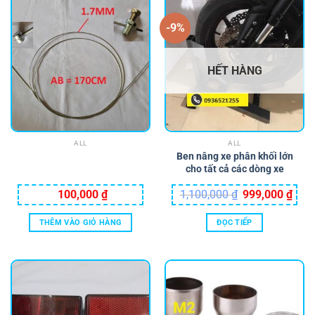
-9%
HẾT HÀNG
ALL
ALL
Ben nâng xe phân khối lớn
cho tất cả các dòng xe
Giá
Giá
100,000
₫
1,100,000
₫
999,000
₫
gốc
hiện
là:
tại
1,100,000 ₫.
là:
THÊM VÀO GIỎ HÀNG
ĐỌC TIẾP
999,