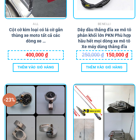
chọn
chọn
có
có
thể
thể
ALL
BENELLI
được
được
Cột cờ kim loại có lá cờ gắn
Dây dầu thắng đĩa xe mô tô
chọn
chọn
thùng xe moto tất cả các
phân khối lớn PKN Phù hợp
trên
trên
dòng xe …
hầu hết mọi dòng xe mô tô
trang
trang
Xe máy dùng thắng đĩa
sản
sản
Giá
Giá
400,000
₫
250,000
₫
150,000
₫
gốc
hiện
phẩm
phẩm
là:
tại
250,000 ₫.
là:
THÊM VÀO GIỎ HÀNG
THÊM VÀO GIỎ HÀNG
150,0
-23%