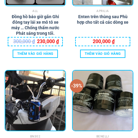
ALL
APRILIA
Đồng hồ báo giờ gắn Ghi
Enten trên thùng sau Phù
đông tay lái xe mô tô xe
hợp cho tất cả các dòng xe
máy … Chống thấm nước
Phát sáng trong tối.
Giá
Giá
300,000
₫
230,000
₫
200,000
₫
gốc
hiện
là:
tại
300,000 ₫.
là:
THÊM VÀO GIỎ HÀNG
THÊM VÀO GIỎ HÀNG
230,000 ₫.
-39%
BN302
BENELLI