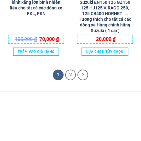
bình xăng lớn bình nhiên
Suzuki EN150 125 GZ150
liệu cho tất cả các dòng xe
125 HJ125 VIRAGO 250,
PKL, PKN
125 CB400 HORNET ….
Tương thích cho tất cả các
dòng xe Hàng chính hãng
Suzuki ( 1 cái )
Giá
Giá
100,000
₫
70,000
₫
20,000
₫
gốc
hiện
là:
tại
100,000 ₫.
là:
THÊM VÀO GIỎ HÀNG
LỰA CHỌN TÙY CHỌN
70,000 ₫.
Sản
phẩm
này
1
2
có
nhiều
biến
thể.
Các
tùy
chọn
có
thể
được