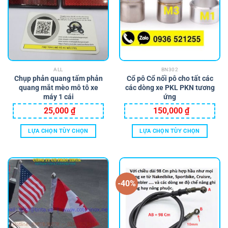
ALL
BN302
Chụp phản quang tấm phản
Cổ pô Cổ nối pô cho tất các
quang mắt mèo mô tô xe
các dòng xe PKL PKN tương
máy 1 cái
ứng
25,000
₫
150,000
₫
LỰA CHỌN TÙY CHỌN
LỰA CHỌN TÙY CHỌN
Sản
Sản
phẩm
phẩm
này
này
có
có
-40%
nhiều
nhiều
biến
biến
thể.
thể.
Các
Các
tùy
tùy